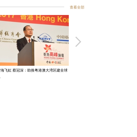
查看全部
海飞虹 蔡冠深：助推粤港澳大湾区建全球
中国女搜救机长飞出海上“最美逆行”救
纽
双周会关切
2018-10-09