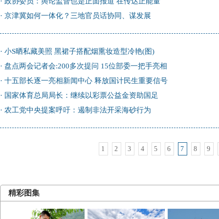
·
政协委员：舆论监督也是正面报道 在传达正能量
·
京津冀如何一体化？三地官员话协同、谋发展
·
小S晒私藏美照 黑裙子搭配烟熏妆造型冷艳(图)
·
盘点两会记者会:200多次提问 15位部委一把手亮相
·
十五部长逐一亮相新闻中心 释放国计民生重要信号
·
国家体育总局局长：继续以彩票公益金资助国足
·
农工党中央提案呼吁：遏制非法开采海砂行为
1
2
3
4
5
6
7
8
9