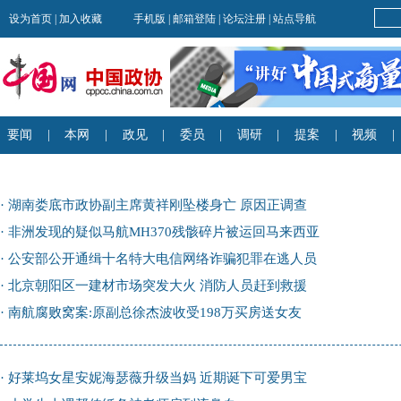
·
湖南娄底市政协副主席黄祥刚坠楼身亡 原因正调查
·
非洲发现的疑似马航MH370残骸碎片被运回马来西亚
·
公安部公开通缉十名特大电信网络诈骗犯罪在逃人员
·
北京朝阳区一建材市场突发大火 消防人员赶到救援
·
南航腐败窝案:原副总徐杰波收受198万买房送女友
·
好莱坞女星安妮海瑟薇升级当妈 近期诞下可爱男宝