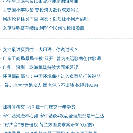
·
小学生上课帮传纸条被老师扇到流鼻血
·
夫妻因小事吵架 妻投河夫欲救双双溺亡
·
周杰伦脊柱炎严重 网友：以后让小周周跳吧
·
女孩辞职搭车结婚 到56个民族拍摄结婚照
·
女性最讨厌男性十大用语，你说过没？
·
广东工商局原局长被"双开" 曾为奥运歌曲创作歌词
·
广州、深圳、珠海机场持续大面积延误
·
环保部副部长：中国环境保护进入负重前行关键期
·
"暴走老太"惊呆众人 因老伴取不出钱 抡锤砸ATM
·
挂科补考交1万6 挂一门课交一年学费
·
宋仲基疑恋林心如 宋仲基谈4次恋爱理想型是米兰达
·
“好声音”被告侵权 荷兰方面要求索赔300万(图)