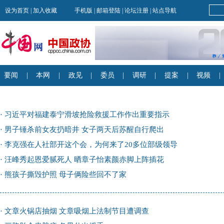
·
习近平对福建泰宁滑坡抢险救援工作作出重要指示
·
男子锤杀前女友扔暗井 女子两天后苏醒自行爬出
·
李克强在人社部开这个会，为何来了20多位部级领导
·
汪峰秀起恩爱腻死人 晒章子怡素颜赤脚上阵插花
·
熊孩子撕毁护照 母子俩险些回不了家
·
文章火锅店抽烟 文章吸烟上法制节目遭调查