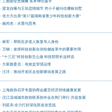
·
三胞胎全患脑瘫 各界伸出援手
·
梁龙自曝与王菲恋情细节 穷小子被问住哪栋别墅
·
张大方出席“第37届湖南省青少年科技创新大赛”
·
杨邦杰：水墨与思考
·
林军：帮助百岁老人恢复华人身份
·
万钢：发挥科技创新在供给侧改革中的重要作用
·
“十三五”科技创新怎么做 科技部部长这样说
·
方新旗委员：有效监管强运维
·
汪洋：推动开发区走创新驱动发展之路
·
上海政协召开专题协商会建言经济持续健康发展
·
汉江流域城市政协联系协作会在荆门举行 共促发展
·
刘延东:全力打好深化医改攻坚战