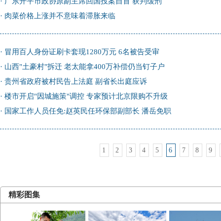
·
广东开平市政协原副主席回国投案自首 获判缓刑
·
肉菜价格上涨并不意味着滞胀来临
·
冒用百人身份证刷卡套现1280万元 6名被告受审
·
山西"土豪村"拆迁 老太能拿400万补偿仍当钉子户
·
贵州省政府被村民告上法庭 副省长出庭应诉
·
楼市开启"因城施策"调控 专家预计北京限购不升级
·
国家工作人员任免:赵英民任环保部副部长 潘岳免职
1
2
3
4
5
6
7
8
9