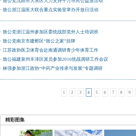
·
致公党沈阳市大东区大力支持千万市民公益游活动
·
致公浙江温医大联合重点实验室举办开放日活动
·
致公党浙江温州参加区委统战部党外人士培训班
·
致公党南京市建邺区“致公之家”挂牌
·
江苏政协医卫体育会赴南通调研青少年体育工作
·
致公福建泉州丰泽区派员参加2016统战调研工作会议
·
林强参加浙江政协“中药产业传承与发展”专题调研
1
2
3
4
5
6
7
8
9