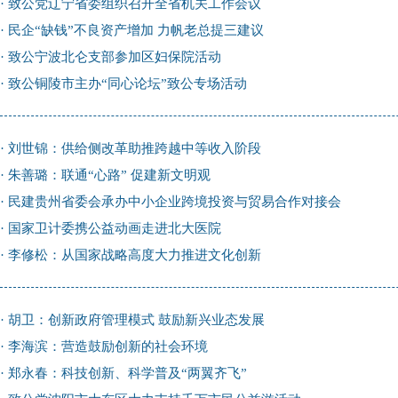
·
致公党辽宁省委组织召开全省机关工作会议
·
民企“缺钱”不良资产增加 力帆老总提三建议
·
致公宁波北仑支部参加区妇保院活动
·
致公铜陵市主办“同心论坛”致公专场活动
·
刘世锦：供给侧改革助推跨越中等收入阶段
·
朱善璐：联通“心路” 促建新文明观
·
民建贵州省委会承办中小企业跨境投资与贸易合作对接会
·
国家卫计委携公益动画走进北大医院
·
李修松：从国家战略高度大力推进文化创新
·
胡卫：创新政府管理模式 鼓励新兴业态发展
·
李海滨：营造鼓励创新的社会环境
·
郑永春：科技创新、科学普及“两翼齐飞”