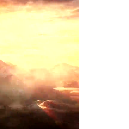
Picture-
Mute
Fullscreen
in-