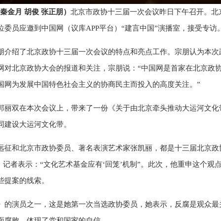
 秦金月 胡俊 张正朋）
北京市政协十三届一次会议昨日下午召开。北
委员应邀到中国网（议库APP平台）“建言中国”演播室，接受专访
朋介绍了北京政协十三届一次会议的特点和亮点工作。宗朋认为本次
网对北京政协大会的报道和关注，宗朋说：“中国网是首家在北京政
国网为发展中国特色社会主义的协商民主而投入的高度关注。”
郭丽双在本次会议上，带来了一份《关于由北京牵头推动大运河文化
同建设大运河文化带。
远征和北京市政协委员、著名表演艺术家张凯丽，都是十三届北京政
）记者表示：“文化艺术基金应有‘回笼’机制”。此次，他重申这个
些提案的线索。
》的演员之一，这是她第一次当选政协委员，她表示，反腐是观众最
面腐败，体现了党和国家的自信。