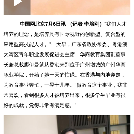
Loaded
:
Play
0:00
/
--:--
Play
Picture-
Mute
Fullscr
in-
Picture
0.40%
Video
中国网北京7月6日讯 （记者 李培刚）
“我们人才
培养的理念，是培养具有国际视野的创新型、复合型的
应用型高技能人才。”一大早，广东省政协常委、粤港澳
大湾区青年职业发展促进会主席、华商教育集团副董事
长兼总裁廖伊曼就从香港来到位于广州增城的广州华商
职业学院，开始了她一天的忙碌。在香港与内地奔走，
为教育事业奔忙，一晃十几年。“做教育这个事业，我非
常喜欢，看到很多人才被培养出来，很多学生毕业有很
好的成就，觉得非常有满足感。”