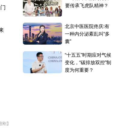
三门
来
培刚】