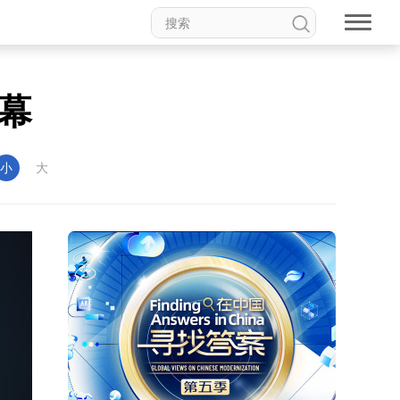
幕
小
大