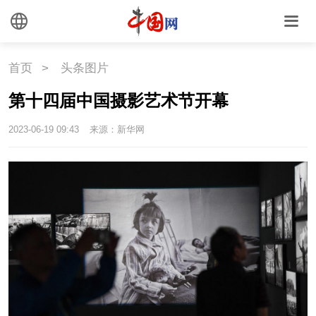
国情
国情
助残
一带一路
首页
>
头条图片
海洋
草原
湾区
第十四届中国摄影艺术节开幕
2023-06-19 09:43
来源：新华网
联盟
心理
老年