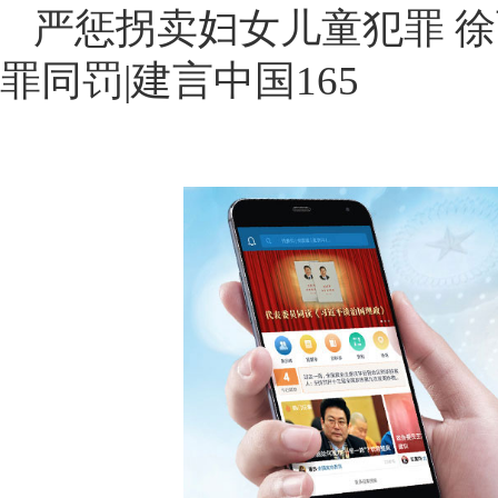
严惩拐卖妇女儿童犯罪 
罪同罚|建言中国165