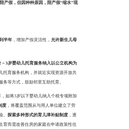
陪产假，但因种种原因，陪产假“缩水”现
到半年
，增加产假灵活性，
允许新生儿母
2－3岁婴幼儿托育服务纳入以公立机构为
儿托育服务机构，并就近实现资源开放共
服务等方式，鼓励邻里互助托育。
算，如将3岁以下婴幼儿纳入个税专项附加
制度
，将覆盖范围从与用人单位建立了劳
险。
探索多种形式的育儿津补贴制度
，逐
生育而需改善住房的家庭在申请政策性住