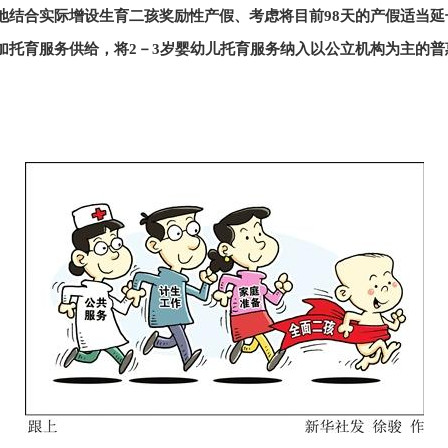
地结合实际增设生育二孩奖励性产假、考虑将目前98天的产假适当
加托育服务供给，将2－3岁婴幼儿托育服务纳入以公立机构为主的普