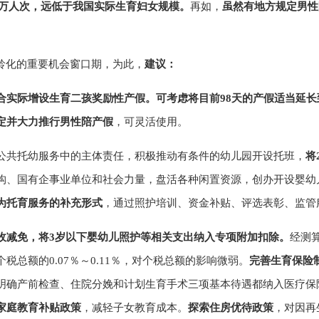
20万人次，远低于我国实际生育妇女规模。
再如，
虽然有地方规定男性
老龄化的重要机会窗口期，为此，
建议：
合实际增设生育二孩奖励性产假。可考虑将目前98天的产假适当延长
定并大力推行男性陪产假
，可灵活使用。
公共托幼服务中的主体责任，积极推动有条件的幼儿园开设托班，
将
构、国有企事业单位和社会力量，盘活各种闲置资源，创办开设婴幼
为托育服务的补充形式
，通过照护培训、资金补贴、评选表彰、监管
收减免，将3岁以下婴幼儿照护等相关支出纳入专项附加扣除。
经测
总额的0.07％～0.11％，对个税总额的影响微弱。
完善生育保险
明确产前检查、住院分娩和计划生育手术三项基本待遇都纳入医疗保
家庭教育补贴政策
，减轻子女教育成本。
探索住房优待政策
，对因再