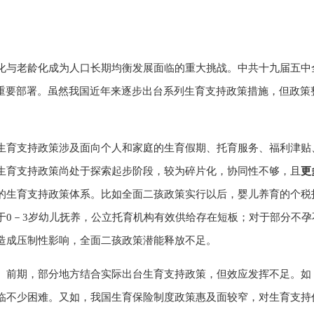
化与老龄化成为人口长期均衡发展面临的重大挑战。中共十九届五中
”重要部署。虽然我国近年来逐步出台系列生育支持政策措施，但政策
生育支持政策涉及面向个人和家庭的生育假期、托育服务、福利津贴
生育支持政策尚处于探索起步阶段，较为碎片化，协同性不够，且
更
的生育支持政策体系。比如全面二孩政策实行以后，婴儿养育的个税
于0－3岁幼儿抚养，公立托育机构有效供给存在短板；对于部分不
造成压制性影响，全面二孩政策潜能释放不足。
。
前期，部分地方结合实际出台生育支持政策，但效应发挥不足。如
临不少困难。又如，我国生育保险制度政策惠及面较窄，对生育支持