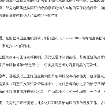
滋病筛查等途径发现的丙肝患者未能与规范化诊疗相衔接。
三是药品
得。部分地区虽然将丙肝治疗的原研药纳入当地的医保药物目录，但
丙肝抗病毒药物纳入门诊药品报销范围。
视。
按照世界卫生组织要求，制订颁布《2020-2030年病毒性肝
亡率减少65%的目标。
立医院改革与医保考核机制、药品流通体制的衔接，督促医院药房尽
采用单独核算等“绿色通道”，切实提高患者对丙肝药品的可及性。
诊率。
县级及以上医疗卫生机构应具备丙肝检测确诊能力，确保重点
格落实《丙型肝炎筛查及管理标准》，做好患者确诊之后的治疗及随
访的全程服务管理模式和机制。在局部地区，如一个城市、一个县、
度。
充分利用宣传资源，扎实做好丙肝防治知识的宣传普及工作。多