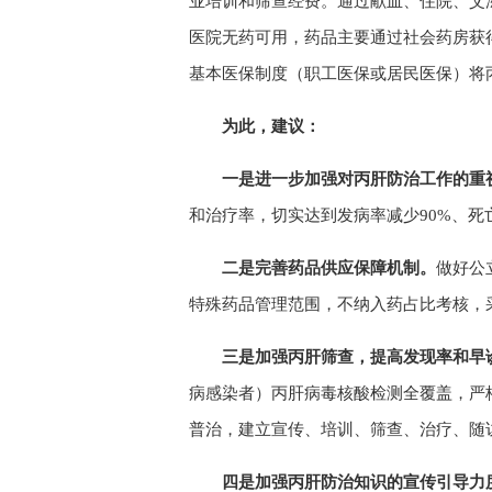
业培训和筛查经费。通过献血、住院、艾
医院无药可用，药品主要通过社会药房获
基本医保制度（职工医保或居民医保）将
为此，建议：
一是进一步加强对丙肝防治工作的重
和治疗率，切实达到发病率减少90%、死
二是完善药品供应保障机制。
做好公
特殊药品管理范围，不纳入药占比考核，
三是加强丙肝筛查，提高发现率和早
病感染者）丙肝病毒核酸检测全覆盖，严
普治，建立宣传、培训、筛查、治疗、随
四是加强丙肝防治知识的宣传引导力