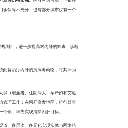
可及性仍待加强。
丙肝有药可治，但很多
门诊保障不充分；也有部分城市仅有一个
炎防治规划》，进一步提高对丙肝的筛查、诊断
快配备治疗丙肝的抗病毒药物，将其归为
人群（献血者、住院病人、孕产妇和艾滋
访管理工作；在丙肝高发地区，推行普查
一个镇，率先实现消除丙肝目标。
渠道、多层次、多元化实现实体与网络结