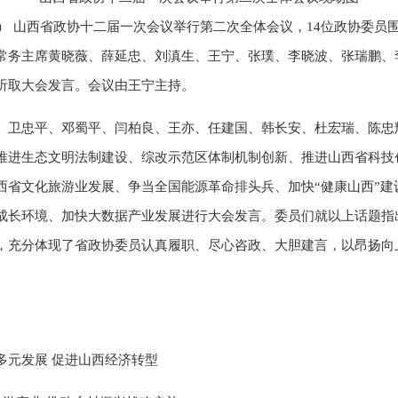
培刚） 山西省政协十二届一次会议举行第二次全体会议，14位政协委
常务主席黄晓薇、薛延忠、刘滇生、王宁、张璞、李晓波、张瑞鹏、
听取大会发言。会议由王宁主持。
、卫忠平、邓蜀平、闫柏良、王亦、任建国、韩长安、杜宏瑞、陈忠
推进生态文明法制建设、综改示范区体制机制创新、推进山西省科技
西省文化旅游业发展、争当全国能源革命排头兵、加快“健康山西”建
成长环境、加快大数据产业发展进行大会发言。委员们就以上话题指
，充分体现了省政协委员认真履职、尽心咨政、大胆建言，以昂扬向
多元发展 促进山西经济转型