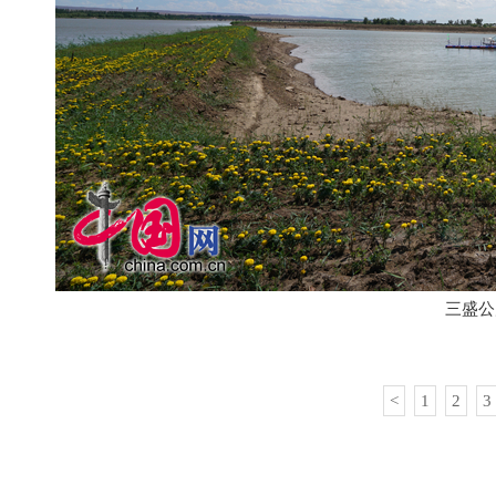
三盛公
<
1
2
3