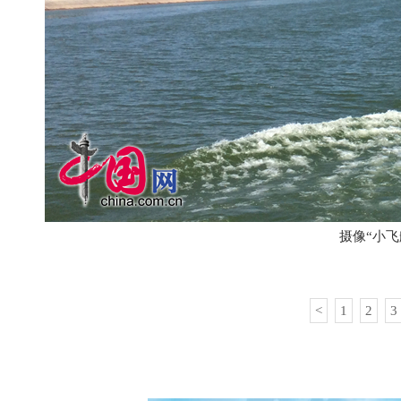
摄像“小飞
<
1
2
3