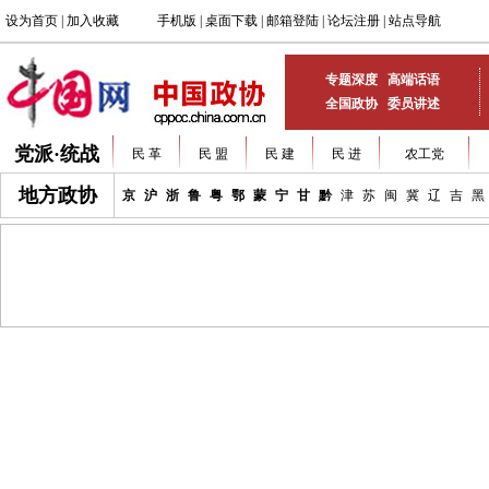
专题深度
高端话语
全国政协
委员讲述
党派·统战
民 革
民 盟
民 建
民 进
农工党
地方政协
京
沪
浙
鲁
粤
鄂
蒙
宁
甘
黔
津
苏
闽
冀
辽
吉
黑