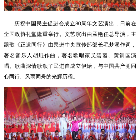
庆祝中国民主促进会成立80周年文艺演出，日前在
全国政协礼堂隆重举行。文艺演出由孟艳任总导演，主
题歌《正道同行》由民进中央宣传部部长毛梦溪作词，
著名音乐人胡焜作曲，著名歌唱家吴碧霞、黄训国演
唱。歌曲深情歌颂了民进自成立伊始，与中国共产党同
心同行、风雨同舟的光辉历程。