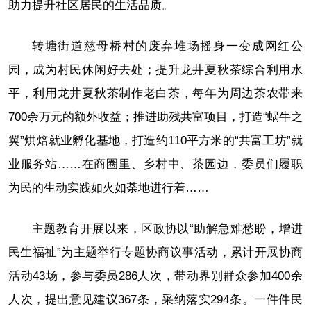
助力提升社区居民的生活品质。
转塘街道慈母桥村的废弃堆场摇身一变成网红公
园，成为村民休闲好去处；提升龙井夏秋茶综合利用水
平，利用龙井夏秋茶制作老白茶，每年为周边茶农带来
700余万元的额外收益；推进助残共富项目，打造“蜗牛之
翼”烘焙就业孵化基地，打造约110平方米的“共富工坊”就
业服务站……在商圈里、乡村中、茶园边，委员们履职
为民的生动实践如火如荼地进行着……
主题教育开展以来，区政协以“助解急难愁盼，增进
民生福祉”为主题举行专题协商议事活动，累计开展协商
活动43场，参与委员286人次，带动界别群众参加400余
人次，提出意见建议367条，采纳落实294条。一件件民