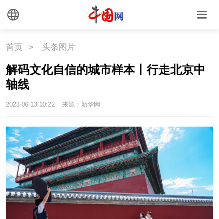
文化
首页
>
头条图片
文化
文创
艺术
解码文化自信的城市样本丨行走北京中
时尚
旅游
铁路
轴线
2023-06-13 10:22
来源：新华网
悦读
民藏
中医
中国瓷
国情
国情
助残
一带一路
海洋
草原
湾区