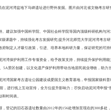
员在泥河湾盆地下马碑遗址进行野外发掘。图片由河北省文物考古研
持。建议加强中国科学院、中国社会科学院等国内顶级科研机构与河
国家级课题中，持续强化考古发掘研究;提升河北师范大学泥河湾考古
政府制定人才吸引政策，引进、培养本地科研力量，保证研究的可持
泥河湾保护利用工作专项资金，给予政策支持，持续提升保护利用能
A、5A景区创建，以文化遗产保护利用带动当地居民就业增收，助力
泥河湾国家考古遗址公园建设成爱国主义教育基地，申报国家级科普
物馆，进行线上互动宣传，全方位提升影响力；尽快启动泥河湾申报“
划和时间表。
，登记的旧石器遗址数量由2012年的156处增加至现在的300多