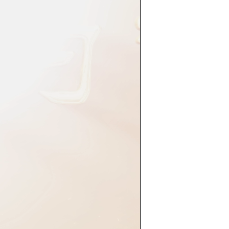
Picture-
Mute
Fullscreen
in-