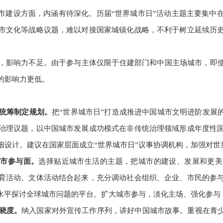
城市建设方面，内涵有待深化。历届“世界城市日”活动主题主要集中
市文化等战略议题，难以对接国家城镇化战略，不利于树立延续历
，影响力不足。由于参与主体仅限于住建部门和中国主场城市，即使
的影响力更低。
，统筹制定规划。
把“世界城市日”打造成推进中国城市文明进阶发展
治理议题，以中国城市发展成功模式在非传统治理领域形成年度性
细设计。建议在国家层面成立“世界城市日”议事协调机构，加强对世
城市参与面。
选择贴近城市生活的主题，把城市的建设、发展和更美
育活动、文体活动结合起来，充分调动社会组织、企业、市民的参
高水平探讨全球城市问题的平台。扩大城市参与，淡化主场、强化参与
晓度。
纳入国家对外宣传工作序列，讲好中国城市故事。重视在青少