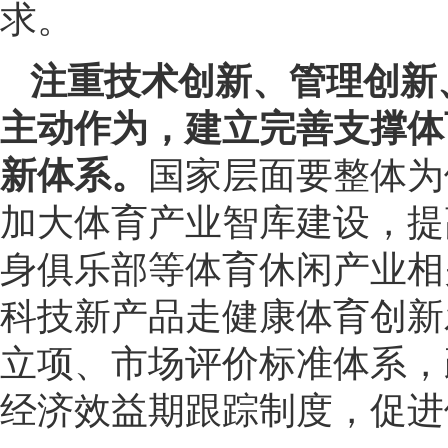
求。
注重技术创新、管理创新
主动作为，建立完善支撑体
新体系。
国家层面要整体为
加大体育产业智库建设，提
身俱乐部等体育休闲产业相
科技新产品走健康体育创新
立项、市场评价标准体系，
经济效益期跟踪制度，促进