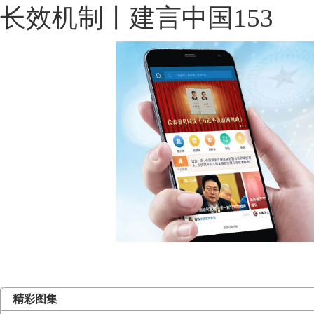
长效机制丨建言中国153