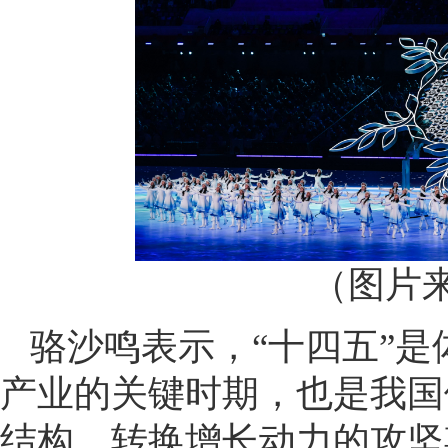
（图片
骆沙鸣表示，“十四五”
产业的关键时期，也是我国
结构、转换增长动力的攻坚