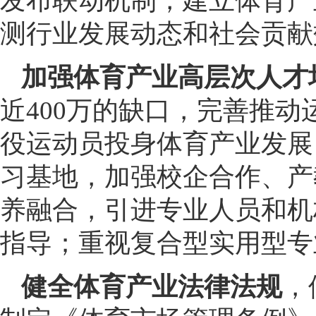
发布联动机制，建立体育产
测行业发展动态和社会贡献
加强体育产业高层次人才
近400万的缺口，完善推
役运动员投身体育产业发展
习基地，加强校企合作、产
养融合，引进专业人员和机
指导；重视复合型实用型专
健全体育产业法律法规
，