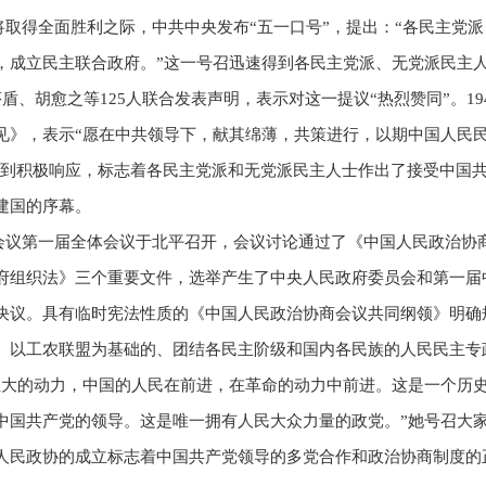
争即将取得全面胜利之际，中共中央发布“五一口号”，提出：“各民主
，成立民主联合政府。”这一号召迅速得到各民主党派、无党派民主
、胡愈之等125人联合发表声明，表示对这一提议“热烈赞同”。19
见》，表示“愿在中共领导下，献其绵薄，共策进行，以期中国人民
”得到积极响应，标志着各民主党派和无党派民主人士作出了接受中国
建国的序幕。
协商会议第一届全体会议于北平召开，会议讨论通过了《中国人民政治
府组织法》三个重要文件，选举产生了中央人民政府委员会和第一届
决议。具有临时宪法性质的《中国人民政治协商会议共同纲领》明确
、以工农联盟为基础的、团结各民主阶级和国内各民族的人民民主专
巨大的动力，中国的人民在前进，在革命的动力中前进。这是一个历
中国共产党的领导。这是唯一拥有人民大众力量的政党。”她号召大
人民政协的成立标志着中国共产党领导的多党合作和政治协商制度的