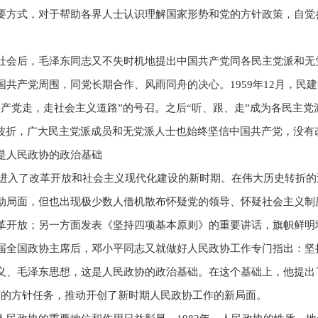
要方式，对于帮助各界人士认识理解国家形势和党的方针政策，自觉
社会后，毛泽东同志又不失时机地提出中国共产党同各民主党派和无
共产党周围，同党长期合作、风雨同舟的决心。1959年12月，民
共产党走，走社会主义道路”的号召。之后“听、跟、走”成为各民主
雨波折，广大民主党派成员和无党派人士也始终坚信中国共产党，没有
是人民政协的政治基础
中国进入了改革开放和社会主义现代化建设的新时期。在伟大历史转折
动局面，但也出现极少数人借机散布怀疑党的领导、怀疑社会主义制
革开放；另一方面发表《坚持四项基本原则》的重要讲话，旗帜鲜明
届全国政协主席后，邓小平同志又就做好人民政协工作专门指出：坚
义、毛泽东思想，这是人民政协的政治基础。在这个基础上，他提出
变的方针任务，推动开创了新时期人民政协工作的新局面。