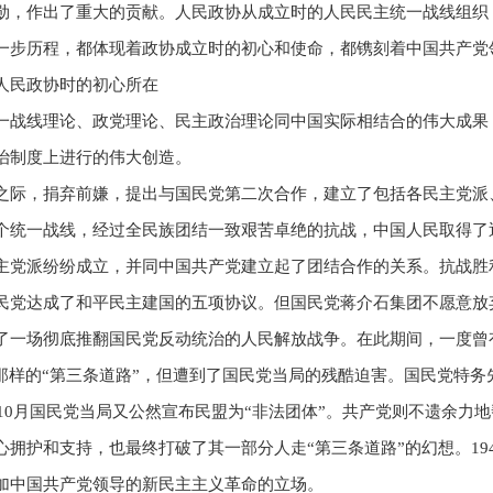
勋，作出了重大的贡献。人民政协从成立时的人民民主统一战线组织
一步历程，都体现着政协成立时的初心和使命，都镌刻着中国共产党
人民政协时的初心所在
一战线理论、政党理论、民主政治理论同中国实际相结合的伟大成果
治制度上进行的伟大创造。
之际，捐弃前嫌，提出与国民党第二次合作，建立了包括各民主党派
个统一战线，经过全民族团结一致艰苦卓绝的抗战，中国人民取得了
主党派纷纷成立，并同中国共产党建立起了团结合作的关系。抗战胜
民党达成了和平民主建国的五项协议。但国民党蒋介石集团不愿意放
了一场彻底推翻国民党反动统治的人民解放战争。在此期间，一度曾
家那样的“第三条道路”，但遭到了国民党当局的残酷迫害。国民党特
年10月国民党当局又公然宣布民盟为“非法团体”。共产党则不遗余力
拥护和支持，也最终打破了其一部分人走“第三条道路”的幻想。19
加中国共产党领导的新民主主义革命的立场。