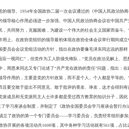
的领导。1954年全国政协二届一次会议通过的《中国人民政治协
的领导核心作用必须进一步加强。中国人民政治协商会议在中国共产
民，共同努力，克服困难，为建设一个伟大的社会主义国家而奋斗。
作用上。在政协党组织的领导最初体现在政协全体会议举行期间成立
国委员会会议党组活动的方针，指出在政协要像毛泽东同志说的那样
面应一视同仁”，但党作为工人阶级先锋队，“党员在政治见解上、思
中，周恩来同志又专门论述了“共产党在政协的责任”问题，指出：在
领导作用的，主要是党的方针政策，而不是个人。个人都是平等的。
而且要交敢于提出不同意见、敢于批评的畏友、诤友，这才会得到有
党派成员和无党派民主人士许多都是受过西方教育的知识分子，因此
建立了学习座谈会制度，并制定了《政协全国委员会学习座谈会暂行
政协成立了政协的第一个专门委员会——学习委员会，负责经常组织参
政协开展的各项活动共1608项，其中各种学习活动就有561项，占比